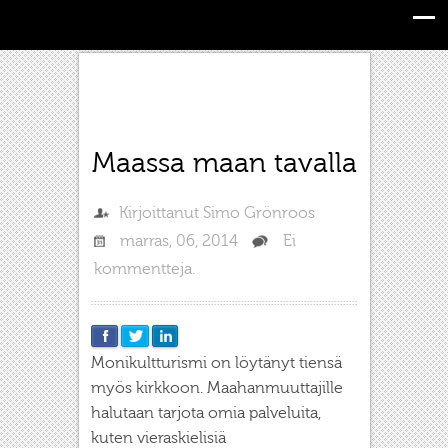
Maassa maan tavalla
Kirjoittanut
Simo Grönroos
marras, 06, 2014
Ei
kommentteja.
Monikultturismi on löytänyt tiensä
myös kirkkoon. Maahanmuuttajille
halutaan tarjota omia palveluita,
kuten vieraskielisiä