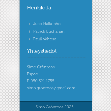
Henkilöitä
Jussi Halla-aho
Patrick Buchanan
Pauli Vahtera
Yhteystiedot
Simo Grönroos
Espoo
P. 050 321 1755
simo.gronroos@gmail.com
Simo Grönroos 2025