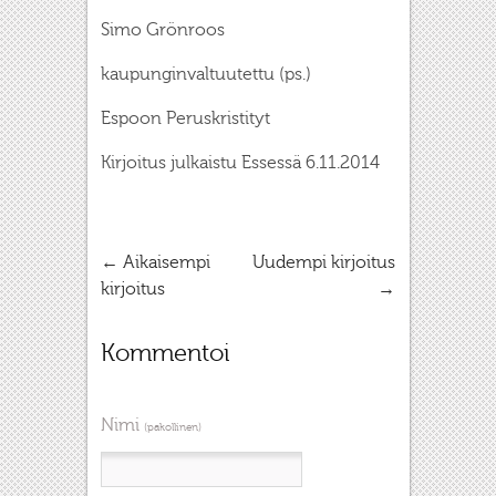
Simo Grönroos
kaupunginvaltuutettu (ps.)
Espoon Peruskristityt
Kirjoitus julkaistu Essessä 6.11.2014
←
Aikaisempi
Uudempi kirjoitus
kirjoitus
→
Kommentoi
Nimi
(pakollinen)