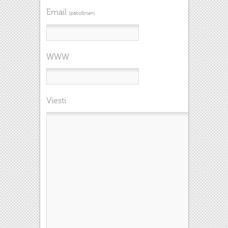
Email
(pakollinen)
WWW
Viesti