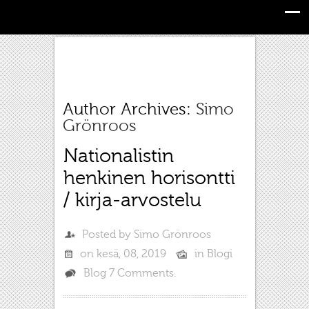
Author Archives:
Simo
Grönroos
Nationalistin
henkinen horisontti
/ kirja-arvostelu
Posted by
Simo Grönroos
on
kesä, 08, 2019
in
Blogi
Blog
7 Comments.