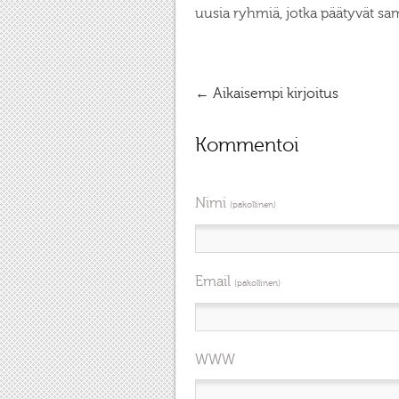
uusia ryhmiä, jotka päätyvät sa
←
Aikaisempi kirjoitus
Kommentoi
Nimi
(pakollinen)
Email
(pakollinen)
WWW