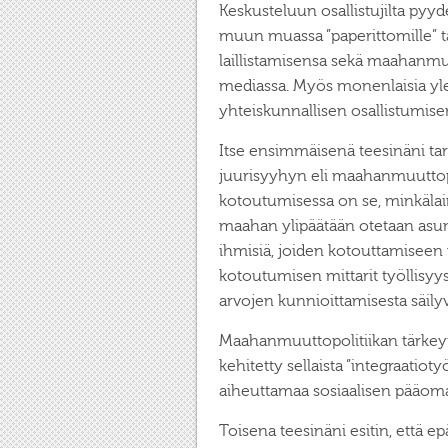
Keskusteluun osallistujilta pyyd
muun muassa ”paperittomille” ta
laillistamisensa sekä maahanm
mediassa. Myös monenlaisia yl
yhteiskunnallisen osallistumisen
Itse ensimmäisenä teesinäni t
juurisyyhyn eli maahanmuuttop
kotoutumisessa on se, minkäla
maahan ylipäätään otetaan asu
ihmisiä, joiden kotouttamiseen 
kotoutumisen mittarit työllisyy
arvojen kunnioittamisesta säilyv
Maahanmuuttopolitiikan tärkeytt
kehitetty sellaista ”integraatiot
aiheuttamaa sosiaalisen pääoman
Toisena teesinäni esitin, että