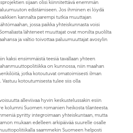
isprojektien sijaan olisi kiinnitettävä enemmän
luumuuton edistämiseen. Jos ihminen ei löydä
 kaikkien kannalta parempi tutkia muuttajan
 lähtömaahan, jossa paikka yhteiskunnasta voisi
omaliasta lähteneet muuttajat ovat monilta puolilta
ahansa ja valtio toivottaa paluumuuttajat avosylin
in kaksi ensimmäistä teesiä tavallaan yhteen
 maahanmuuttopolitiikka on kunnossa, niin maahan
henkilöitä, jotka kotoutuvat omatoimisesti ilman
astuu kotoutumisesta tulee siis olla
isuutta alleviivaa hyvin keskustelussakin esiin
re kolumni Suomen romanien heikosta tilanteesta.
meniä pyritty integroimaan yhteiskuntaan, mutta
lamon mukaan edelleen arkipäivää suurelle osalle
uuttopolitiikalla saammekin Suomeen helposti