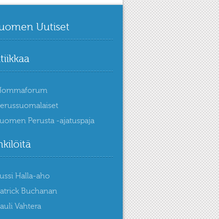
uomen Uutiset
itiikkaa
Hommaforum
erussuomalaiset
uomen Perusta -ajatuspaja
kilöitä
ussi Halla-aho
atrick Buchanan
auli Vahtera