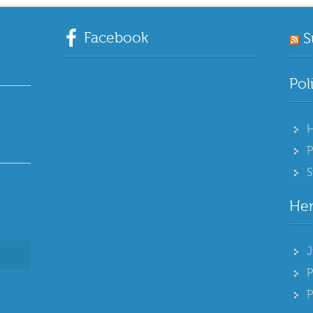
Facebook
S
Pol
P
S
Hen
J
P
P