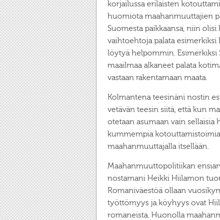
korjailussa erilaisten kotouttam
huomiota maahanmuuttajien pa
Suomesta paikkaansa, niin olisi
vaihtoehtoja palata esimerkiksi
löytyä helpommin. Esimerkiksi S
maailmaa alkaneet palata kotima
vastaan rakentamaan maata.
Kolmantena teesinäni nostin esi
vetävän teesin siitä, että kun
otetaan asumaan vain sellaisia 
kummempia kotouttamistoimia. V
maahanmuuttajalla itsellään.
Maahanmuuttopolitiikan ensiarvo
nostamani Heikki Hiilamon tuo
Romaniväestöä ollaan vuosikym
työttömyys ja köyhyys ovat Hii
romaneista. Huonolla maahanm