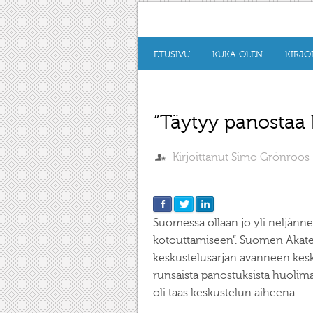
ETUSIVU
KUKA OLEN
KIRJO
”Täytyy panostaa
Kirjoittanut
Simo Grönroos
Suomessa ollaan jo yli neljän
kotouttamiseen”. Suomen Akatemia
keskustelusarjan avanneen kesk
runsaista panostuksista huoli
oli taas keskustelun aiheena.