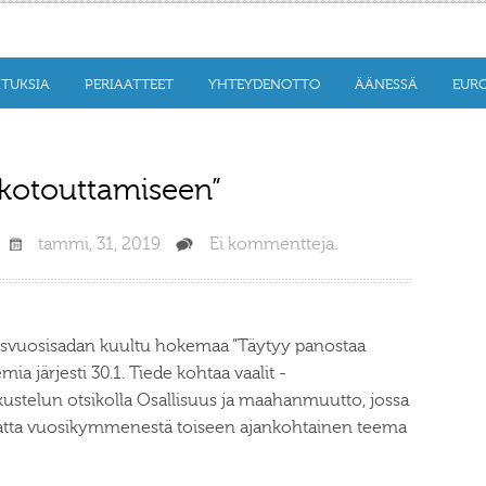
ITUKSIA
PERIAATTEET
YHTEYDENOTTO
ÄÄNESSÄ
EURO
 kotouttamiseen”
tammi, 31, 2019
Ei kommentteja.
nesvuosisadan kuultu hokemaa ”Täytyy panostaa
 järjesti 30.1. Tiede kohtaa vaalit -
ustelun otsikolla Osallisuus ja maahanmuutto, jossa
matta vuosikymmenestä toiseen ajankohtainen teema