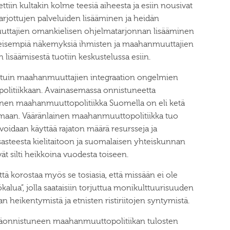
ettiin kultakin kolme teesiä aiheesta ja esiin nousivat
rjottujen palveluiden lisääminen ja heidän
uuttajien omankielisen ohjelmatarjonnan lisääminen
eisempiä näkemyksiä ihmisten ja maahanmuuttajien
 lisäämisestä tuotiin keskustelussa esiin.
artuin maahanmuuttajien integraation ongelmien
olitiikkaan. Avainasemassa onnistuneetta
inen maahanmuuttopolitiikka Suomella on eli ketä
maan. Vääränlainen maahanmuuttopolitiikka tuo
voidaan käyttää rajaton määrä resursseja ja
sasteesta kielitaitoon ja suomalaisen yhteiskunnan
ät silti heikkoina vuodesta toiseen.
ä korostaa myös se tosiasia, että missään ei ole
yökalua”, jolla saataisiin torjuttua monikulttuurisuuden
 heikentymistä ja etnisten ristiriitojen syntymistä.
 epäonnistuneen maahanmuuttopolitiikan tulosten