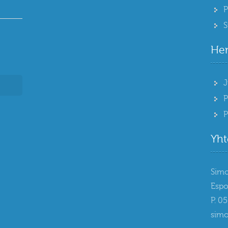
P
S
Hen
J
P
P
Yht
Sim
Esp
P. 0
simo