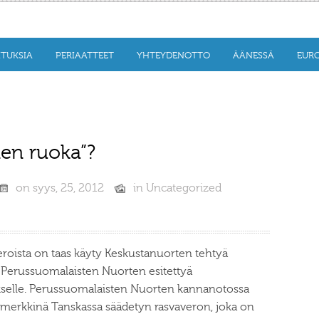
ITUKSIA
PERIAATTEET
YHTEYDENOTTO
ÄÄNESSÄ
EURO
nen ruoka”?
on
syys, 25, 2012
in
Uncategorized
eroista on taas käyty Keskustanuorten tehtyä
 Perussuomalaisten Nuorten esitettyä
ukselle. Perussuomalaisten Nuorten kannanotossa
imerkkinä Tanskassa säädetyn rasvaveron, joka on