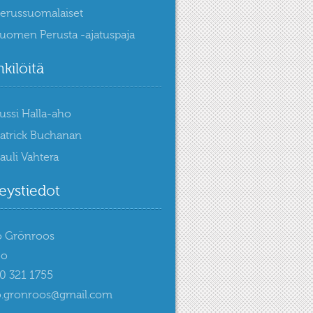
erussuomalaiset
uomen Perusta -ajatuspaja
kilöitä
ussi Halla-aho
atrick Buchanan
auli Vahtera
eystiedot
o Grönroos
oo
50 321 1755
.gronroos@gmail.com