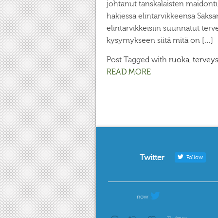
johtanut tanskalaisten maidontu
hakiessa elintarvikkeensa Saksan
elintarvikkeisiin suunnatut terv
kysymykseen siitä mitä on […]
Post Tagged with
ruoka
,
tervey
READ MORE
Twitter
Follow
now