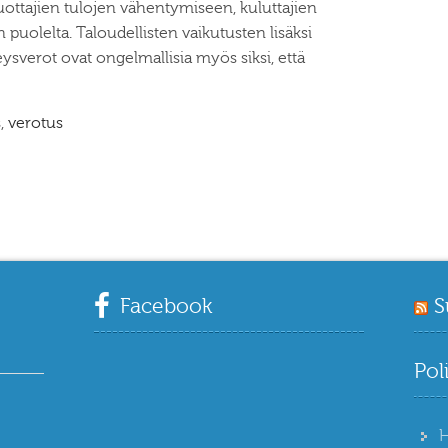
ottajien tulojen vähentymiseen, kuluttajien
 puolelta. Taloudellisten vaikutusten lisäksi
eysverot ovat ongelmallisia myös siksi, että
s
,
verotus
Facebook
S
Pol