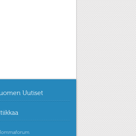
uomen Uutiset
itiikkaa
Hommaforum